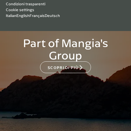
Condizioni trasparenti
Cookie settings
Italian
English
Français
Deutsch
Part of Mangia's
Group
SCOPRI DI PIÙ